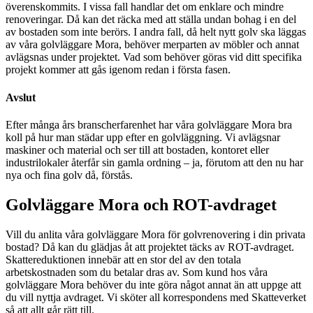
överenskommits. I vissa fall handlar det om enklare och mindre
renoveringar. Då kan det räcka med att ställa undan bohag i en del
av bostaden som inte berörs. I andra fall, då helt nytt golv ska läggas
av våra golvläggare Mora, behöver merparten av möbler och annat
avlägsnas under projektet. Vad som behöver göras vid ditt specifika
projekt kommer att gås igenom redan i första fasen.
Avslut
Efter många års branscherfarenhet har våra golvläggare Mora bra
koll på hur man städar upp efter en golvläggning. Vi avlägsnar
maskiner och material och ser till att bostaden, kontoret eller
industrilokaler återfår sin gamla ordning – ja, förutom att den nu har
nya och fina golv då, förstås.
Golvläggare Mora och ROT-avdraget
Vill du anlita våra golvläggare Mora för golvrenovering i din privata
bostad? Då kan du glädjas åt att projektet täcks av ROT-avdraget.
Skattereduktionen innebär att en stor del av den totala
arbetskostnaden som du betalar dras av. Som kund hos våra
golvläggare Mora behöver du inte göra något annat än att uppge att
du vill nyttja avdraget. Vi sköter all korrespondens med Skatteverket
så att allt går rätt till.