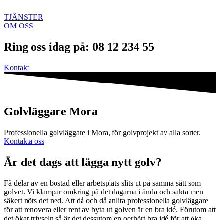
TJÄNSTER
OM OSS
Ring oss idag på: 08 12 234 55
Kontakt
Golvläggare Mora
Professionella golvläggare i Mora, för golvprojekt av alla sorter.
Kontakta oss
Är det dags att lägga nytt golv?
Få delar av en bostad eller arbetsplats slits ut på samma sätt som
golvet. Vi klampar omkring på det dagarna i ända och sakta men
säkert nöts det ned. Att då och då anlita professionella golvläggare
för att renovera eller rent av byta ut golven är en bra idé. Förutom att
det ökar trivseln så är det dessutom en oerhört bra idé för att öka