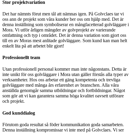
Stor projektvariation
Det har nämnts förut men tål att nämnas igen. På Golvclaes tar vi
oss ann de projekt som våra kunder ber oss om hjälp med. Det är
denna inställning som symboliserar en mångfacetterad golvläggare i
Mora. Vi utför årligen mängder av golvprojekt av varierande
omfattning och typ i området. Det är denna variation som gjort oss
till en av Moras mest anlitade golvläggare. Som kund kan man helt
enkelt lita på att arbetet blir gjort!
Professionellt team
Utan professionell personal kommer man inte någonstans. Detta är
inte unikt för oss golvläggare i Mora utan gäller förstås alla typer av
verksamheter. Hos oss arbetar ett gäng kompetenta och trevliga
golvläggare med många års erfarenhet av branschen. Alla våra
anställda genomgår samma utbildningar och fortbildningar. Något
som gör att vi kan garantera samma höga kvalitet oavsett utförare
och projekt.
God kunddialog
Förutom goda resultat så föder kommunikation goda samarbeten.
Denna inställning kompromissar vi inte med på Golvclaes. Vi ser