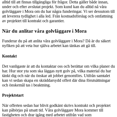
alltid till att finnas tillgängliga för frågor. Detta gäller både innan,
under och efter avslutat projekt. Som kund kan du alltid nå våra
golvläggare i Mora om du har några funderingar. Vi ser dessutom till
att leverera tydlighet i alla led. Från kostnadsförslag och omfattning
av projektet till kontrakt och garantier.
När du anlitar våra golvläggare i Mora
Funderar du på att anlita våra golvläggare i Mora? Då är du säkert
nyfiken på att veta hur själva arbetet kan tänkas att gå till.
Kontakt
Det vanligaste är att du kontaktar oss och berättar om vilka planer du
har. Hur stor yta som ska läggas nytt golv på, vilka material du har
tänkt dig och när du önskar att jobbet genomförs. Utifrån samtalet
kan vi sedan skapa en skräddarsydd offert där dina förutsättningar
och önskemål tas i beaktning.
Projektstart
När offerten sedan har blivit godkänt skrivs kontrakt och projektet
kan påbörjas på utsatt tid. Våra golvläggare Mora kommer till
fastigheten och drar igång med arbetet utifrån vad som