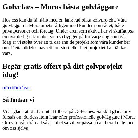
Golvclaes – Moras bästa golvläggare
Hos oss kan du få hjälp med en lång rad olika golvprojekt. Våra
golvläggare i Mora arbetar årligen med kunder i området, både
privatpersoner och företag. Under åren som aktiva har vi skaffat oss
en ovärderlig erfarenhet som vi bygger på för varje dag som går.
Idag är vi stolta över att ta oss ann de projekt som våra kunder ber
om. Detta alldeles oavsett hur stort eller litet projektet kan tänkas
vara.
Begär gratis offert på ditt golvprojekt
idag!
offertförfrågan
Så funkar vi
Vi är glada att du har hittat till oss på Golvclaes. Särskilt glada är vi
förstås om du dessutom letar efter professionella golvläggare i Mora.
Om vi utgår ifrån att så är fallet så vill vi passa på att berätta lite mer
om oss själva.