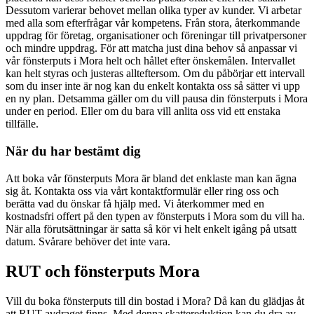
Dessutom varierar behovet mellan olika typer av kunder. Vi arbetar
med alla som efterfrågar vår kompetens. Från stora, återkommande
uppdrag för företag, organisationer och föreningar till privatpersoner
och mindre uppdrag. För att matcha just dina behov så anpassar vi
vår fönsterputs i Mora helt och hållet efter önskemålen. Intervallet
kan helt styras och justeras allteftersom. Om du påbörjar ett intervall
som du inser inte är nog kan du enkelt kontakta oss så sätter vi upp
en ny plan. Detsamma gäller om du vill pausa din fönsterputs i Mora
under en period. Eller om du bara vill anlita oss vid ett enstaka
tillfälle.
När du har bestämt dig
Att boka vår fönsterputs Mora är bland det enklaste man kan ägna
sig åt. Kontakta oss via vårt kontaktformulär eller ring oss och
berätta vad du önskar få hjälp med. Vi återkommer med en
kostnadsfri offert på den typen av fönsterputs i Mora som du vill ha.
När alla förutsättningar är satta så kör vi helt enkelt igång på utsatt
datum. Svårare behöver det inte vara.
RUT och fönsterputs Mora
Vill du boka fönsterputs till din bostad i Mora? Då kan du glädjas åt
att RUT-avdraget finns. Med denna skattereduktion kan du dra av