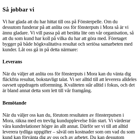
Så jobbar vi​
Vi har glada att du har hittat till oss på Fönsterpelle. Om du
dessutom funderar på att anlita oss för fönsterputs i Mora så är vi
ännu gladare. Vi vill passa på att berätta lite om vår organisation, så
att du som kund har koll på vilka du har att göra med. Företaget
bygger på både högkvalitativa resultat och seriösa samarbeten med
kunder. Låt oss gå in på detta närmare:
Leverans
När du väljer att anlita oss för fönsterputs i Mora kan du vänta dig
fläckfria resultat, bokstavligt talat. Vi ser alltid till att leverera alldeles
oavsett uppdragets utformning. Kvaliteten står alltid i fokus, och det
är bland annat detta som lett till vår framgång.
Bemötande
När du väljer oss kan du, förutom resultaten av fönsterputsen i
Mora, räkna med en trevlig kundupplevelse från start. Vi värderar
våra kundrelationer högre än allt annat. Därför ser vi till att alltid
leverera tydliga uppgifter – såväl om kostnader som om vad du som
kund kan förvänta dig av oss och av arbetet. Du kan dessutom