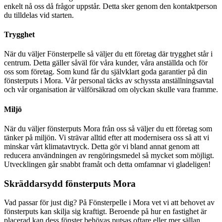
enkelt nå oss då frågor uppstår. Detta sker genom den kontaktperson
du tilldelas vid starten.
Trygghet
När du väljer Fönsterpelle så väljer du ett företag där trygghet står i
centrum. Detta gäller såväl för våra kunder, våra anställda och för
oss som företag. Som kund får du självklart goda garantier på din
fönsterputs i Mora. Vår personal täcks av schyssta anställningsavtal
och vår organisation är välförsäkrad om olyckan skulle vara framme.
Miljö
När du väljer fönsterputs Mora från oss så väljer du ett företag som
tänker på miljön. Vi strävar alltid efter att modernisera oss så att vi
minskar vårt klimatavtryck. Detta gör vi bland annat genom att
reducera användningen av rengöringsmedel så mycket som möjligt.
Utvecklingen går snabbt framåt och detta omfamnar vi gladeligen!
Skräddarsydd fönsterputs Mora
Vad passar för just dig? På Fönsterpelle i Mora vet vi att behovet av
fönsterputs kan skilja sig kraftigt. Beroende på hur en fastighet är
placerad kan dess fönster behövas putsas oftare eller mer sällan.